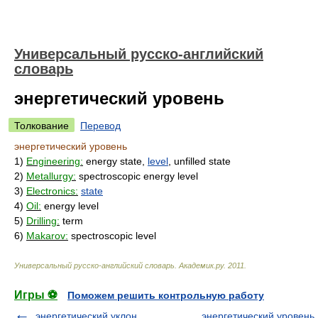
Универсальный русско-английский
словарь
энергетический уровень
Толкование
Перевод
энергетический уровень
1)
Engineering:
energy state,
level
, unfilled state
2)
Metallurgy:
spectroscopic energy level
3)
Electronics:
state
4)
Oil:
energy level
5)
Drilling:
term
6)
Makarov:
spectroscopic level
Универсальный русско-английский словарь
.
Академик.ру
.
2011
.
Игры ⚽
Поможем решить контрольную работу
энергетический уклон
энергетический уровень