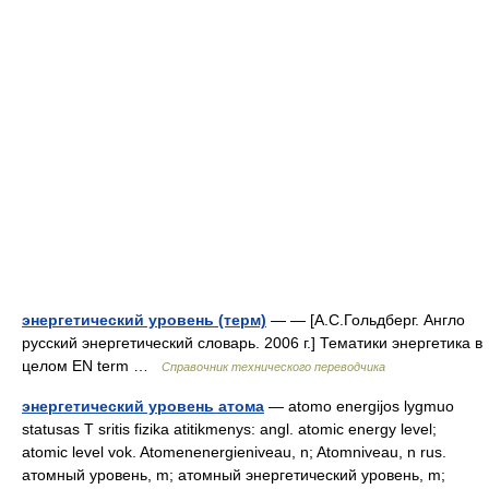
энергетический уровень (терм)
— — [А.С.Гольдберг. Англо
русский энергетический словарь. 2006 г.] Тематики энергетика в
целом EN term …
Справочник технического переводчика
энергетический уровень атома
— atomo energijos lygmuo
statusas T sritis fizika atitikmenys: angl. atomic energy level;
atomic level vok. Atomenenergieniveau, n; Atomniveau, n rus.
атомный уровень, m; атомный энергетический уровень, m;