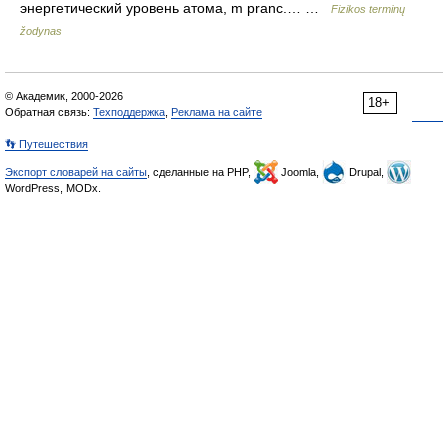
энергетический уровень атома, m pranc.… …
Fizikos terminų
žodynas
© Академик, 2000-2026
18+
Обратная связь:
Техподдержка
,
Реклама на сайте
👣 Путешествия
Экспорт словарей на сайты
, сделанные на PHP,
Joomla,
Drupal,
WordPress, MODx.