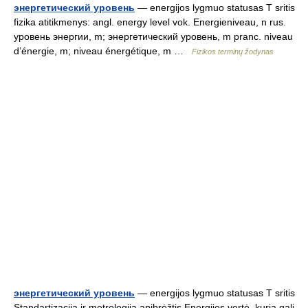
энергетический уровень
— energijos lygmuo statusas T sritis
fizika atitikmenys: angl. energy level vok. Energieniveau, n rus.
уровень энергии, m; энергетический уровень, m pranc. niveau
d’énergie, m; niveau énergétique, m …
Fizikos terminų žodynas
энергетический уровень
— energijos lygmuo statusas T sritis
Standartizacija ir metrologija apibrėžtis Energijos vertė, kurią gali