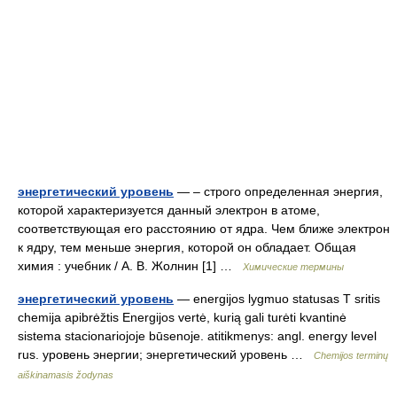
энергетический уровень
— – строго определенная энергия,
которой характеризуется данный электрон в атоме,
соответствующая его расстоянию от ядра. Чем ближе электрон
к ядру, тем меньше энергия, которой он обладает. Общая
химия : учебник / А. В. Жолнин [1] …
Химические термины
энергетический уровень
— energijos lygmuo statusas T sritis
chemija apibrėžtis Energijos vertė, kurią gali turėti kvantinė
sistema stacionariojoje būsenoje. atitikmenys: angl. energy level
rus. уровень энергии; энергетический уровень …
Chemijos terminų
aiškinamasis žodynas