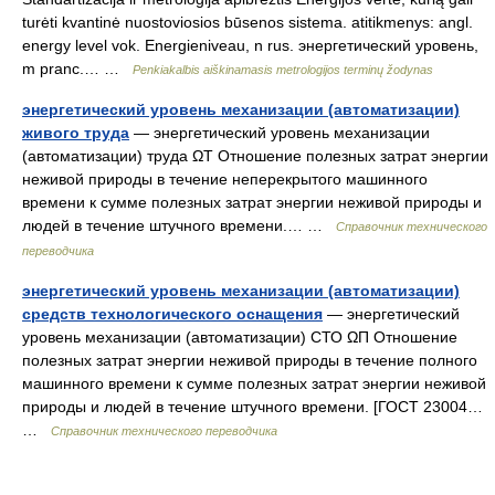
turėti kvantinė nuostoviosios būsenos sistema. atitikmenys: angl.
energy level vok. Energieniveau, n rus. энергетический уровень,
m pranc.… …
Penkiakalbis aiškinamasis metrologijos terminų žodynas
энергетический уровень механизации (автоматизации)
живого труда
— энергетический уровень механизации
(автоматизации) труда ΩТ Отношение полезных затрат энергии
неживой природы в течение неперекрытого машинного
времени к сумме полезных затрат энергии неживой природы и
людей в течение штучного времени.… …
Справочник технического
переводчика
энергетический уровень механизации (автоматизации)
средств технологического оснащения
— энергетический
уровень механизации (автоматизации) СТО ΩП Отношение
полезных затрат энергии неживой природы в течение полного
машинного времени к сумме полезных затрат энергии неживой
природы и людей в течение штучного времени. [ГОСТ 23004…
…
Справочник технического переводчика